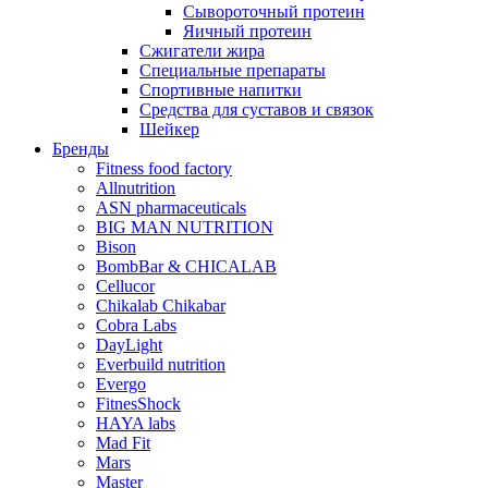
Сывороточный протеин
Яичный протеин
Сжигатели жира
Специальные препараты
Спортивные напитки
Средства для суставов и связок
Шейкер
Бренды
Fitness food factory
Allnutrition
ASN pharmaceuticals
BIG MAN NUTRITION
Bison
BombBar & CHICALAB
Cellucor
Chikalab Chikabar
Cobra Labs
DayLight
Everbuild nutrition
Evergo
FitnesShock
HAYA labs
Mad Fit
Mars
Master