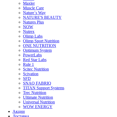
Maxler
Muscle Care
Nature`s Way
NATURE'S BEAUTY
Natures Plus
NOW
Nutrex
Olimp Labs
Olimp Sport Nutrition
ONE NUTRITION
Optimum System
PowerLabs
Red Star Labs
Rule 1
Scitec Nutrition
Scivation
SFD
SNAQ FABRIQ
TITAN Support Systems
Trec Nutrition
Ultimate Nutrition
Universal Nutrition
WOW ENERGY
Акции
Доставка