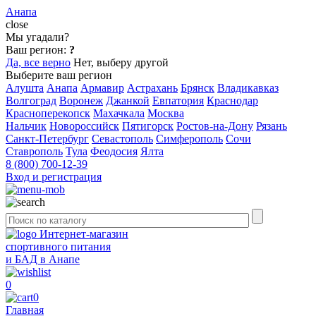
Анапа
close
Мы угадали?
Ваш регион:
?
Да, все верно
Нет, выберу другой
Выберите ваш регион
Алушта
Анапа
Армавир
Астрахань
Брянск
Владикавказ
Волгоград
Воронеж
Джанкой
Евпатория
Краснодар
Красноперекопск
Махачкала
Москва
Нальчик
Новороссийск
Пятигорск
Ростов-на-Дону
Рязань
Санкт-Петербург
Севастополь
Симферополь
Сочи
Ставрополь
Тула
Феодосия
Ялта
8 (800) 700-12-39
Вход и регистрация
Интернет-магазин
спортивного питания
и БАД в Анапе
0
0
Главная