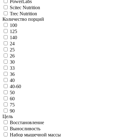
PowerLabs
Scitec Nutrition
Trec Nutrition
Количество порций
100
125
140
24
25
26
30
33
36
40
40-60
50
60
75
90
Цель
Восстановление
Выносливость
Набор мышечной массы