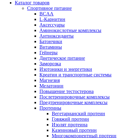
Каталог товаров
Спортивное питание
BCAA
L-Карнитин
Аксессуары
Аминокислотные комплексы
Антиоксиданты
Батончики
Витамины
Гейнеры
Диетическое питание
Заморозка
Изотоники и энергетики
Креатин и транспортные системы
Магнезия
Мелатонин
Повышение тестостерона
Послетренировочные комплексы
Предтренировочные комплексы
Протеины
Вегетарианский протеин
Говяжий протеин
Изолят протеина
Казеиновый протеин
Многокомпонентный протеин