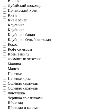
Вишня
Дубайский шоколад
Ирландский крем
Киви
Киви банан
Клубника
Клубника
Клубника банан
Клубника белый шоколад
Кокос
Кофе со льдом
Крем ваниль
Лимонный чизкейк
Малина
Манго
Печенье
Печенье крем
Солёная карамель
Соленая карамель
Фисташка
Черника со сливками
Шоколад
Шоколад и карамель