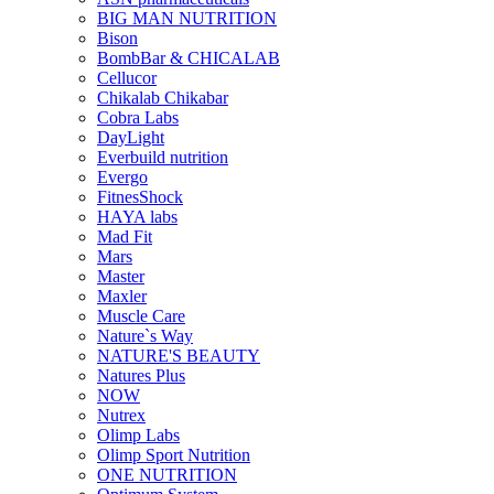
BIG MAN NUTRITION
Bison
BombBar & CHICALAB
Cellucor
Chikalab Chikabar
Cobra Labs
DayLight
Everbuild nutrition
Evergo
FitnesShock
HAYA labs
Mad Fit
Mars
Master
Maxler
Muscle Care
Nature`s Way
NATURE'S BEAUTY
Natures Plus
NOW
Nutrex
Olimp Labs
Olimp Sport Nutrition
ONE NUTRITION