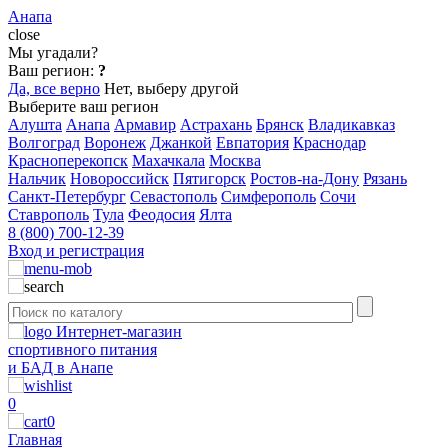
Анапа
close
Мы угадали?
Ваш регион:
?
Да, все верно
Нет, выберу другой
Выберите ваш регион
Алушта
Анапа
Армавир
Астрахань
Брянск
Владикавказ
Волгоград
Воронеж
Джанкой
Евпатория
Краснодар
Красноперекопск
Махачкала
Москва
Нальчик
Новороссийск
Пятигорск
Ростов-на-Дону
Рязань
Санкт-Петербург
Севастополь
Симферополь
Сочи
Ставрополь
Тула
Феодосия
Ялта
8 (800) 700-12-39
Вход и регистрация
Интернет-магазин
спортивного питания
и БАД в Анапе
0
0
Главная