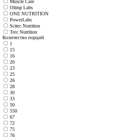
Muscle Care
Olimp Labs
ONE NUTRITION
PowerLabs
Scitec Nutrition
Trec Nutrition
Количество порций
1
15
16
20
23
25
26
28
30
33
50
550
67
72
75
76