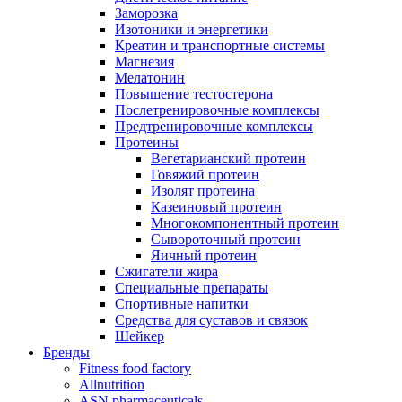
Заморозка
Изотоники и энергетики
Креатин и транспортные системы
Магнезия
Мелатонин
Повышение тестостерона
Послетренировочные комплексы
Предтренировочные комплексы
Протеины
Вегетарианский протеин
Говяжий протеин
Изолят протеина
Казеиновый протеин
Многокомпонентный протеин
Сывороточный протеин
Яичный протеин
Сжигатели жира
Специальные препараты
Спортивные напитки
Средства для суставов и связок
Шейкер
Бренды
Fitness food factory
Allnutrition
ASN pharmaceuticals