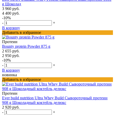
g Шоколад
3 960 руб.
4 400 руб.
-10%
-
+
В корзину
Добавить в избранное
Протеин
Bounty protein Powder 875 g
2 655 руб.
2 950 руб.
-10%
-
+
В корзину
новинка
Добавить в избранное
Протеин
Ever build nutrition Ultra Whey Build Сывороточный протеин
908 g Шоколадный коктейль делюкс
2 920 руб.
-
+