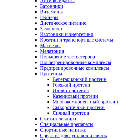
Антиоксиданты
Батончики
Витамины
Гейнеры
Диетическое питание
Заморозка
Изотоники и энергетики
Креатин и транспортные системы
Магнезия
Мелатонин
Повышение тестостерона
Послетренировочные комплексы
Предтренировочные комплексы
Протеины
Вегетарианский протеин
Говяжий протеин
Изолят протеина
Казеиновый протеин
Многокомпонентный протеин
Сывороточный протеин
Яичный протеин
Сжигатели жира
Специальные препараты
Спортивные напитки
Средства для суставов и связок