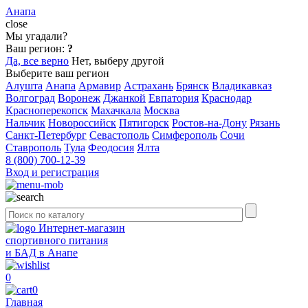
Анапа
close
Мы угадали?
Ваш регион:
?
Да, все верно
Нет, выберу другой
Выберите ваш регион
Алушта
Анапа
Армавир
Астрахань
Брянск
Владикавказ
Волгоград
Воронеж
Джанкой
Евпатория
Краснодар
Красноперекопск
Махачкала
Москва
Нальчик
Новороссийск
Пятигорск
Ростов-на-Дону
Рязань
Санкт-Петербург
Севастополь
Симферополь
Сочи
Ставрополь
Тула
Феодосия
Ялта
8 (800) 700-12-39
Вход и регистрация
Интернет-магазин
спортивного питания
и БАД в Анапе
0
0
Главная