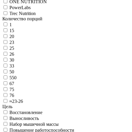
ONE NUTRITION
PowerLabs
Trec Nutrition
Количество порций
1
15
20
23
25
26
30
33
50
550
67
75
76
≈23-26
Цель
Восстановление
Выносливость
Набор мышечной массы
Повышение работоспособности