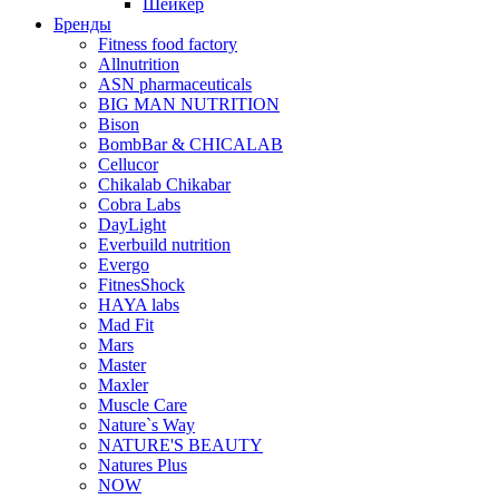
Шейкер
Бренды
Fitness food factory
Allnutrition
ASN pharmaceuticals
BIG MAN NUTRITION
Bison
BombBar & CHICALAB
Cellucor
Chikalab Chikabar
Cobra Labs
DayLight
Everbuild nutrition
Evergo
FitnesShock
HAYA labs
Mad Fit
Mars
Master
Maxler
Muscle Care
Nature`s Way
NATURE'S BEAUTY
Natures Plus
NOW